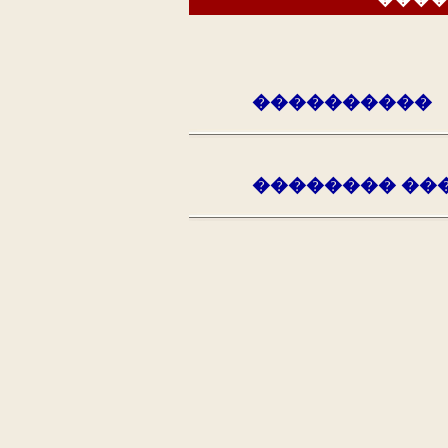
����������
�������� ��