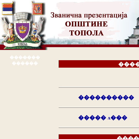
�������
������
���
����������
����� ʌ���
����