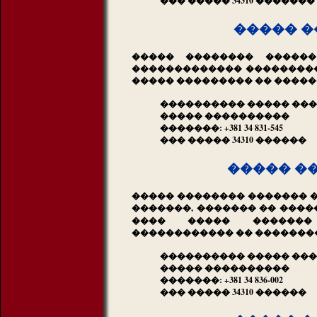
��� ����� 34310 �������
����� �
����� �������� ������
������������� ���������
����� ��������� �� ������
���������� ����� ���
����� ����������
�������: +381 34 831-545
��� ����� 34310 ������
����� �
����� �������� ������� ��
�������, ������� �� ����
���� ����� �������
������������ �� �������
���������� ����� ��
����� ����������
�������: +381 34 836-002
��� ����� 34310 ������