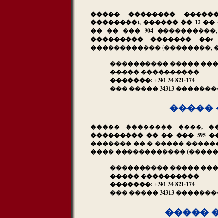
����� �������� �����
��������), ������ �� 12 �
�� �� ��� 904 ���������
��������� ������� ��є
������������ (��������, 
���������� ����� ���
����� ����������
�������: +381 34 821-174
��� ����� 34313 ������
����� 
����� �������� ����, �
��������� �� �� ��� 595 
������� �� � ����� �����
���� ������������ (������
���������� ����� ��
����� ����������
�������: +381 34 821-174
��� ����� 34313 ������
����� 