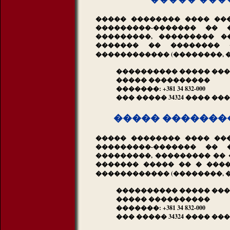
����� �������� ���� ��
���������-������� ��
���������, ��������� �
������� �� ��������
������������ (��������, 
���������� ����� ��
����� ����������
�������: +381 34 832-000
��� ����� 34324 ���� ��
����� ��������
����� �������� ���� ��
���������-������� ��
���������, ��������� �� �
������� ����� �� � ���
������������ (��������, 
���������� ����� ���
����� ����������
�������: +381 34 832-000
��� ����� 34324 ���� ��