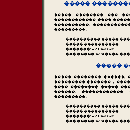
����� ��������
����� �������� ��� ��
������������ ���� ������
����������, ����������
���������).
���������� ����� ���
����� ����������
�������: +381 34 833-021
��� ����� 34324 ���� ��
����� �
����� �������� ������, 
���������-������� , ����
���� �������� ����� ��
������, ������������ 
���������).
���������� ����� ���
����� ����������
�������: +381 34 833-021
��� ����� 34324 ���� ��