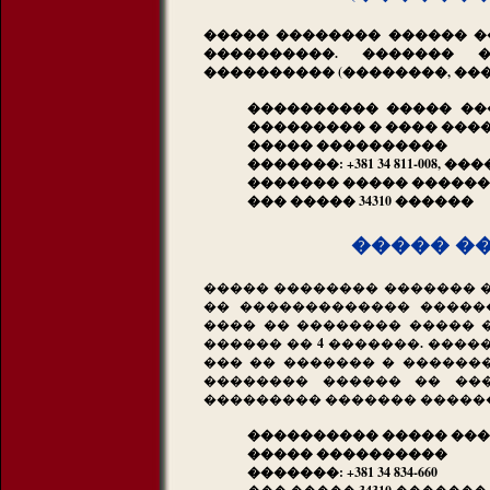
����� �������� ������ ��
����������. ������� 
���������� (��������, ���
���������� ����� ��
��������� � ���� ���
����� ����������
�������: +381 34 811-008, ���
������� ����� �������
��� ����� 34310 ������
����� �
����� �������� ������� �
�� ������������� ������
���� �� �������� ����� 
������ �� 4 �������. ���
��� �� ������� � ������
�������� ������ �� ��
��������� ������� ������
���������� ����� ���
����� ����������
�������: +381 34 834-660