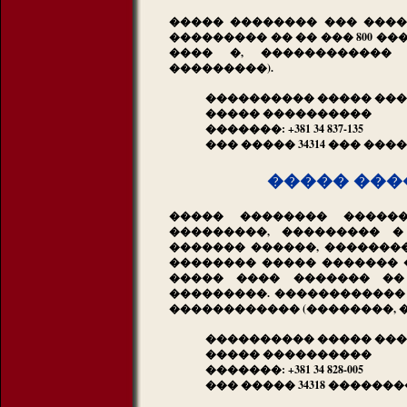
����� �������� ��� ����
��������� �� �� ��� 800 ��
���� �, ������������ 
���������).
���������� ����� ���
����� ����������
�������: +381 34 837-135
��� ����� 34314 ��� ���
����� ���
����� �������� ������
���������, ��������� �
������� ������, ���������
�������� ����� ������� �
����� ���� ������� ��
���������. ������������ 
������������ (��������, 
���������� ����� ���
����� ����������
�������: +381 34 828-005
��� ����� 34318 ������