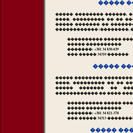
����� �
����� �������� ������, �
����, ��������� �� �� ��
����� ������� �� ������
������������ (��������, 
���������� ����� ���
����� ����������
�������: +381 34 830-039
��� ����� 34310 ������
����� ��
����� �������� ��������, 
����, ��������� �� �� ��
����� ������� �� ��
������������ �� ���� ���
���������� ����� ��
����� ����������
�������: +381 34 821-378
��� ����� 34313 ������
����� ��