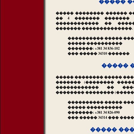
����� �
����� �������� ������ ��
�� 4 ������� �������
������������ �� ����
������� ��������������.
���������� ����� ��
����� ����������
�������: +381 34 836-102
��� ����� 34310 ������
����� 
����� �������� ����� ��� �
������� (�������� ����
������������ �� ����
�������� �������� (������
���������� ����� ���
����� ����������
�������: +381 34 826-090
��� ����� 34314 ��� ���
����� ��