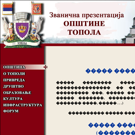
����� ���
����� �������� ����
��������������� �� ��
��������� ���, ����� ��
����� �������, �������
������� ����, ����� . . .)
���������� ����� ���
����� ���
(�������