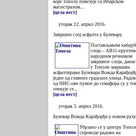
који Тополу повезује са Ибарском
магистралом...
[цела вест]
уторак 12. април 2016.
Завршни слој асфалта у Булевару
Постављањем хабајућ
слоја – АВ11-еруптив
народним речником
завршног слоја, данас
у Тополи завршава
асфалтирање Булевара Вожда Карађорђ
једне од главних градских улица. Радо
од НИС-ове пумпе до семафора су у то
очекује се...
[цела вест]
уторак 5. април 2016.
Булевар Вожда Карађорђа у новом рух
Убрзано се у центру Топол
спроводе радови на