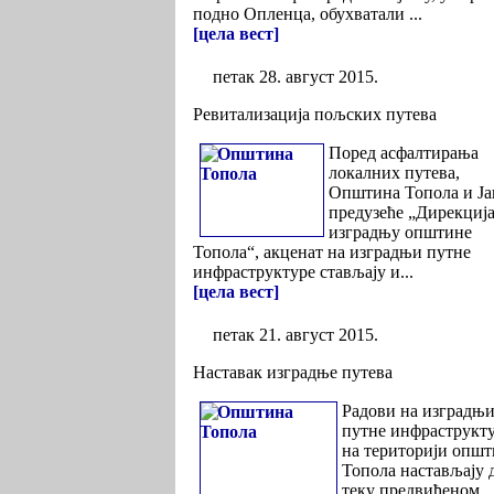
подно Опленца, обухватали ...
[цела вест]
петак 28. август 2015.
Ревитализација пољских путева
Поред асфалтирања
локалних путева,
Општина Топола и Ја
предузеће „Дирекција
изградњу општине
Топола“, акценат на изградњи путне
инфраструктуре стављају и...
[цела вест]
петак 21. август 2015.
Наставак изградње путева
Радови на изградњ
путне инфраструкт
на територији опш
Топола настављају 
теку предвиђеном