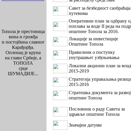
Савет за безбедност саобраћаја
путевима
Оперативни план за одбрану о
поплава за воде II реда на под
Топола је престоница
општине Топола за 2016.
вина и грожђа
Локације за инвестиције
и постојбина славног
Општине Топола
Карађорђа.
Правилник о поступку
Опленац је круна
унутрашњег узбуњивања
на глави Србије, а
ТОПОЛА
Локални акциони план за мла
срце
2015-2019
ШУМАДИЈЕ...
Стратегијa управаљања ризиц
2015-2016
Стратешка документа за развој
општине Топола
Пословник о раду Савета за
здравље општине Топола
Значајни датуми