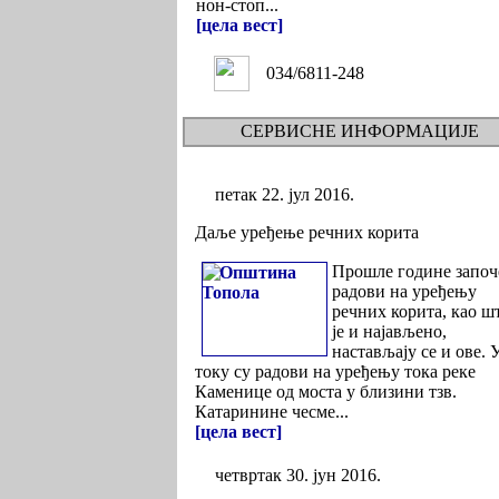
нон-стоп...
[цела вест]
034/6811-248
СЕРВИСНЕ ИНФОРМАЦИЈЕ
петак 22. јул 2016.
Даље уређење речних корита
Прошле године започ
радови на уређењу
речних корита, као ш
је и најављено,
настављају се и ове. 
току су радови на уређењу тока реке
Каменице од моста у близини тзв.
Катаринине чесме...
[цела вест]
четвртак 30. јун 2016.