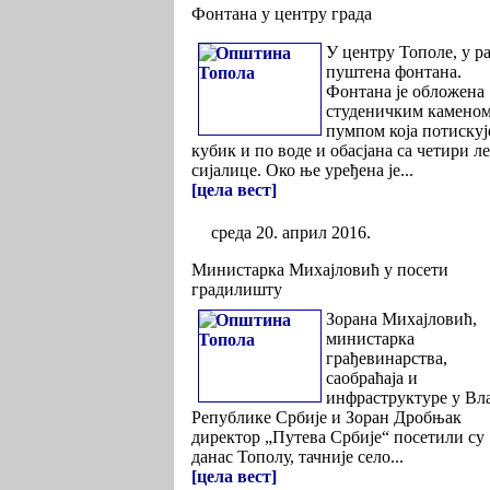
Фонтана у центру града
У центру Тополе, у ра
пуштена фонтана.
Фонтана је обложена
студеничким каменом
пумпом која потискуј
кубик и по воде и обасјана са четири л
сијалице. Око ње уређена је...
[цела вест]
среда 20. април 2016.
Министарка Михајловић у посети
градилишту
Зорана Михајловић,
министарка
грађевинарства,
саобраћаја и
инфраструктуре у Вл
Републике Србије и Зоран Дробњак
директор „Путева Србије“ посетили су
данас Тополу, тачније село...
[цела вест]