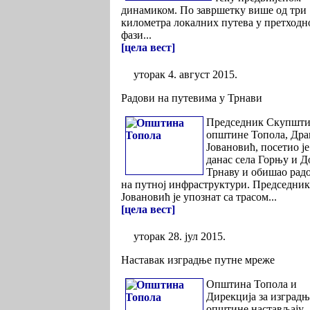
динамиком. По завршетку више од три
километра локалних путева у претходн
фази...
[цела вест]
уторак 4. август 2015.
Радови на путевима у Трнави
Председник Скупшт
општине Топола, Дра
Јовановић, посетио је
данас села Горњу и 
Трнаву и обишао рад
на путној инфраструктури. Председни
Јовановић је упознат са трасом...
[цела вест]
уторак 28. јул 2015.
Наставак изградње путне мреже
Општина Топола и
Дирекција за изград
општине настављају