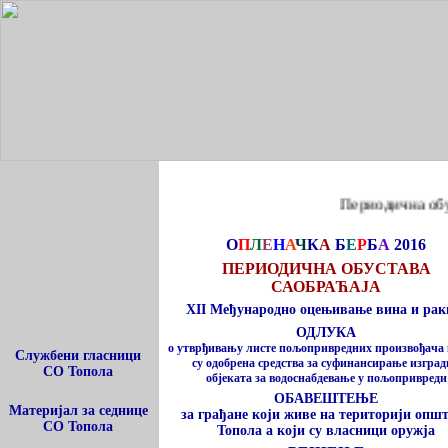
Периодична обустава сао
О
П
Л
Е
Н
А
Ч
К
А
Б
Е
Р
Б
А
2016
ПЕРИОДИЧНА ОБУСТАВА
САОБРАЋАЈА
XII Међународно оцењивање вина и рак
ОДЛУКА
o утврђивању листе пољопривредних произвођача
Службени гласници
су одобрена средства за суфинансирање изгра
СО Топола
објеката за водоснабдевање у пољопривреди
ОБАВЕШТЕЊЕ
Материјал за седнице
за грађане који живе на територији опш
СО Топола
Топола а који су власници оружја