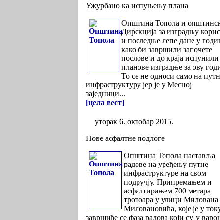
Ужурбано ка испуњењу плана
Општина Топола и општинс
Дирекција за изградњу корис
и последње лепе дане у годи
како би завршили започете
послове и до краја испунили
планове изградње за ову год
То се не односи само на пут
инфраструктуру јер је у Месној
заједници...
[цела вест]
уторак 6. октобар 2015.
Нове асфалтне подлоге
Општина Топола наставља
радове на уређењу путне
инфраструктуре на свом
подручју. Припремањем и
асфалтирањем 700 метара
тротоара у улици Милована
Миловановића, које је у току
завршиће се фаза радова који су, у вар