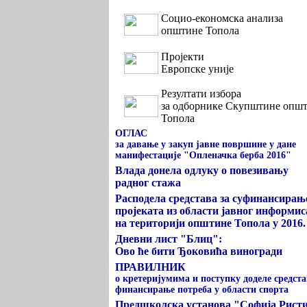
Социо-економска анализа
општине Топола
Пројекти
Eвропске уније
Резултати избора
за одборнике Скупштине опш
Топола
ОГЛАС
за давање у закуп јавне површине у дане
манифестације "Опленачка берба 2016"
Влада донела одлуку о повезивању
радног стажа
Расподела средстава за суфинансирањ
пројеката из области јавног информи
на територији општине Топола у 2016.
Дневни лист "Блиц":
Ово ће бити Ђоковића виногради
ПРАВИЛНИК
о кретеријумима и поступку доделе средста
финансирање потреба у области спорта
Предшколска установа "Софија Рист