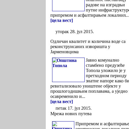
радове на изградњи
путне инфраструктур
припремом и асфалтирањем локалних..
[цела вест]
уторак 28. јул 2015.
Одличан квалитет и количина воде са
реконструисаних изворишта у
Јарменовцима
Јавно комунално
стамбено предузеће
Топола уложило је у
претходном периоду
знатне напоре како б
ревитализовало уништене објекте у
прошлогодишњим поплавама, а уједно
осавременило и...
[цела вест]
петак 17. јул 2015.
Мрежа нових путева
Припремом и асфалтирањ
општинских локалних пут