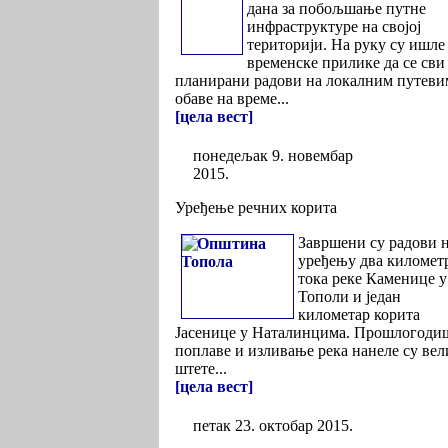
дана за побољшање путне
инфраструктуре на својој
територији. На руку су ишле
временске прилике да се сви
планирани радови на локалним путеви
обаве на време...
[цела вест]
понедељак 9. новембар
2015.
Уређење речних корита
Завршени су радови 
уређењу два километ
тока реке Каменице у
Тополи и један
километар корита
Јасенице у Наталинцима. Прошлогод
поплаве и изливање река нанеле су вел
штете...
[цела вест]
петак 23. октобар 2015.