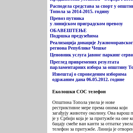
Расподела средстава за спорт у општи
Топола за 2014-2015. годину
Превоз путника
у линијском приградском превозу
ОБАВЕШТЕЊЕ
Подршка предузећима
Реализација донације Јужноморавског
региона Републике Чешке
Ценовник услуга јавног паркинг серв
Преглед привремених резултата
парламентарних избора за општину Т
Извештај о спроведеним изборима
одржаним дана 06.05.2012. године
Еколошки СОС телефон
Општина Топола увела је нове
рестриктивне мере према онима који
загађују животну околину. Ова варош 
је у Србији која је за притужбе на оне к
бацају смеће ван канти за отпатке увел
телефон за притужбе. Линија је отворе