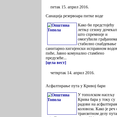
петак 15. април 2016.
Санација резервоара питке воде
Како би предстојећу
летњу сезону дочека
што спремније и
омогућили грађаним
стабилно снабдевање
санитарно-хигијенски исправном водом
пиће, Јавно комунално стамбено
предузеће...
[цела вест]
четвртак 14. април 2016.
Асфалтирање пута у Кривој бари
У тополском насељу
Крива бара у току су
радови на асфалтира
коловоза. Како је реч 
транзитном делу пута