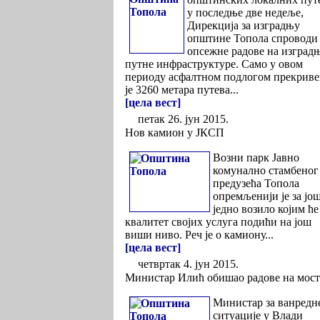
у последње две недеље,
Дирекција за изградњу
општине Топола спроводи
опсежне радове на изград
путне инфраструктуре. Само у овом
периоду асфалтном подлогом прекрив
је 3260 метара путева...
[цела вест]
петак 26. јун 2015.
Нов камион у ЈКСП
Возни парк Јавно
комунално стамбеног
предузећа Топола
опремљенији је за јо
једно возило којим ће
квалитет својих услуга подићи на још
виши ниво. Реч је о камиону...
[цела вест]
четвртак 4. јун 2015.
Министар Илић обишао радове на мос
Министар за ванредн
ситуације у Влади