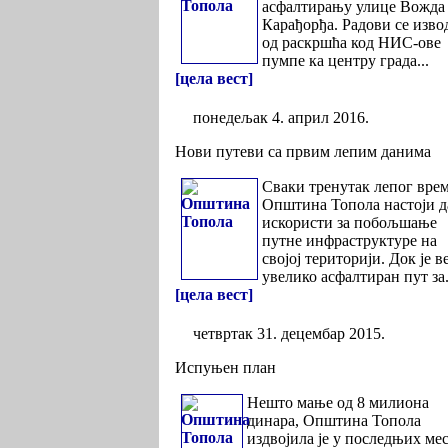
асфалтирању улице Вожда
Карађорђа. Радови се изво
од раскршћа код НИС-ове
пумпе ка центру града...
[цела вест]
понедељак 4. април 2016.
Нови путеви са првим лепим данима
Сваки тренутак лепог вре
Општина Топола настоји д
искористи за побољшање
путне инфраструктуре на
својој територији. Док је в
увелико асфалтиран пут за.
[цела вест]
четвртак 31. децембар 2015.
Испуњен план
Нешто мање од 8 милиона
динара, Општина Топола
издвојила је у последњих ме