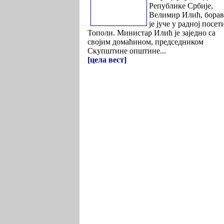
Републике Србије,
Велимир Илић, бора
је јуче у радној посет
Тополи. Министар Илић је заједно са
својим домаћином, председником
Скупштине општине...
[цела вест]