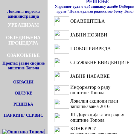
РЕШЕЊЕ
Управног суда о одбацивању жалбе Одборн
групе "Нови људи за радикално бољу Топо
Локална пореска
администрација
ОБАВЕШТЕЊА
УРБАНИЗАМ
ЈАВНИ ПОЗИВИ
ОБЈЕДИЊЕНА
ПРОЦЕДУРА
ПОЉОПРИВРЕДА
ОЗАКОЊЕЊЕ
СЛУЖБЕНЕ ЕВИДЕНЦИЈЕ
Преглед јавне својине
општине Топола
ЈАВНЕ НАБАВКЕ
ОБРАСЦИ
Информатор о раду
општине Топола
ОДЛУКЕ
Локални акциони план
РЕШЕЊА
запошљавања 2016
ЈП Дирекција за изградњу
ПАРКИНГ СЕРВИС
општине Топола
КОНКУРСИ
за расподелу средстава